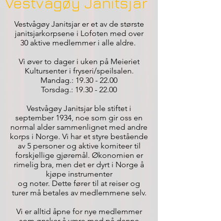
Vestvågøy Janitsjar
Vestvågøy Janitsjar er et av de største
janitsjarkorpsene i Lofoten med over
30 aktive medlemmer i alle aldre.
Vi øver to dager i uken på Meieriet
Kultursenter i fryseri/speilsalen.
Mandag.:
19.30 - 22.00
Torsdag.:
19.30 - 22.00
Vestvågøy Janitsjar ble stiftet i
september 1934, noe som gir oss en
normal alder sammenlignet med andre
korps i Norge. Vi har et styre bestående
av 5 personer og aktive komiteer til
forskjellige gjøremål. Økonomien er
rimelig bra, men det er dyrt i Norge å
kjøpe instrumenter
og noter. Dette fører til at reiser og
turer må betales av medlemmene selv.
Vi er alltid åpne for nye medlemmer
som ønsker å være med på denne