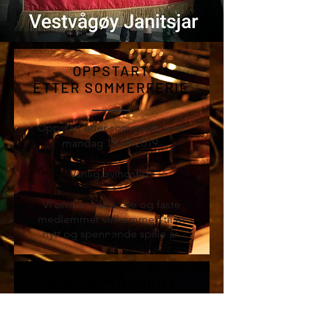
OPPSTART
ETTER SOMMERFERIE
Oppstart etter sommerferie er
mandag
19-08-2019
.
Vanlig øvingstid!
Vi ønsker både nye og faste
medlemmer velkommen til et
nytt og spennende
spille år
.
ADVENTKONSERT
I BUKSNES KIRKE