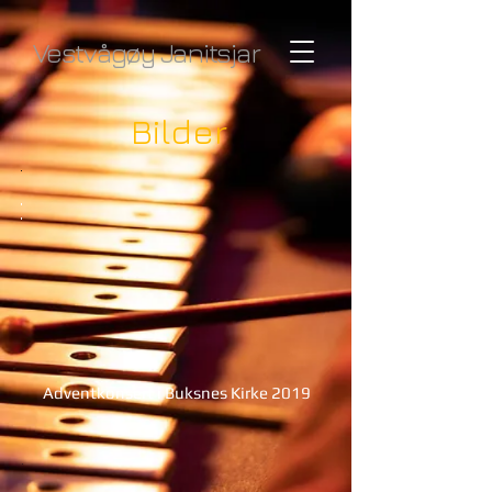
Vestvågøy Janitsjar
Bilder
Adventkonsert i Buksnes Kirke 2019